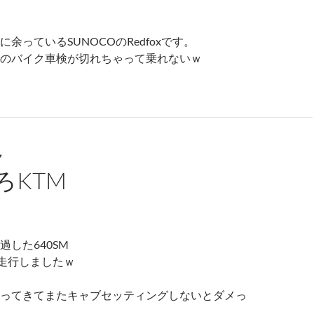
余っているSUNOCOのRedfoxです。
のバイク車検が切れちゃって乗れないｗ
ク
ろKTM
した640SM
ロ走行しましたｗ
ってきてまたキャブセッティングしないとダメっ