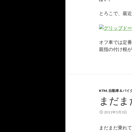
とろこで、最近
オフ車では定番
親指の付け根が
KTM
,
自動車＆バイ
まだま
2011年5月3日
まだまだ乗れて