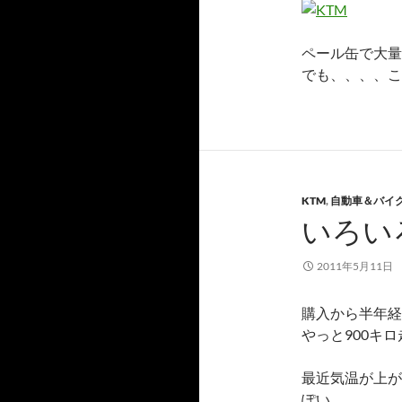
ペール缶で大量に
でも、、、、こ
KTM
,
自動車＆バイ
いろい
2011年5月11日
購入から半年経過
やっと900キ
最近気温が上が
ぽい。