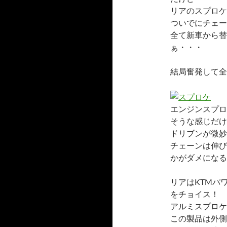
リアのスプロケ
ついでにチェー
全て新車から替
ぁ・・・
結局奮発して全
エンジンスプロ
そうな感じだけ
ドリブンが微妙
チェーンは伸び
かがダメになる
リアはKTMパワ
をチョイス！
アルミスプロケ
この製品は外側