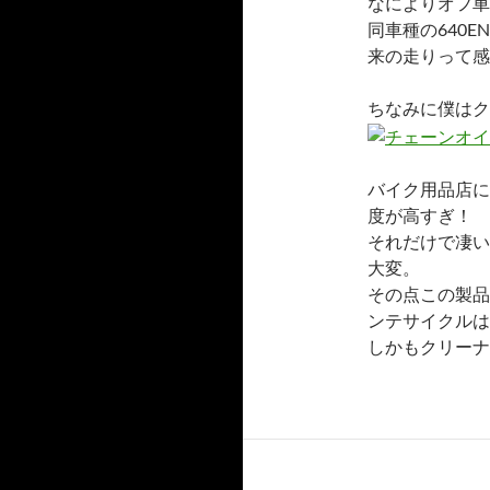
なによりオフ車
同車種の640
来の走りって感
ちなみに僕はク
バイク用品店に
度が高すぎ！
それだけで凄い
大変。
その点この製品
ンテサイクルは
しかもクリーナ