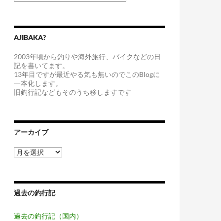
テ
ゴ
リ
ー
AJIBAKA?
2003年頃から釣りや海外旅行、バイクなどの日
記を書いてます。
13年目ですが最近やる気も無いのでこのBlogに
一本化します。
旧釣行記などもそのうち移しますです
アーカイブ
ア
ー
カ
イ
ブ
過去の釣行記
過去の釣行記（国内）