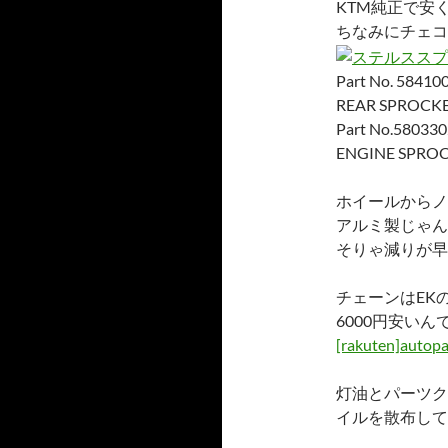
KTM純正で安
ちなみにチェコ
Part No. 5841
REAR SPROCKE
Part No.58033
ENGINE SPROC
ホイールからノ
アルミ製じゃん
そりゃ減りが早
チェーンはEK
6000円安い
[rakuten]autop
灯油とパーツク
イルを散布して