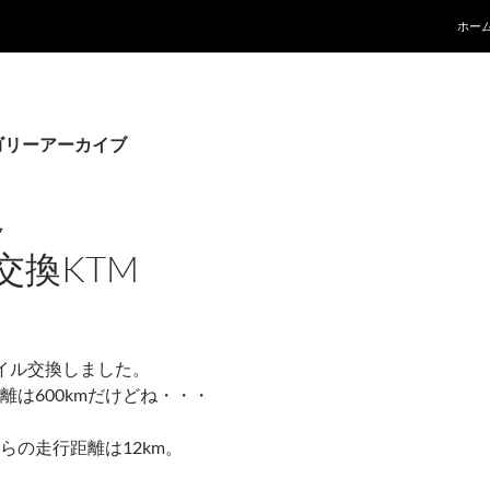
ホー
ゴリーアーカイブ
ク
交換KTM
イル交換しました。
離は600kmだけどね・・・
らの走行距離は12km。