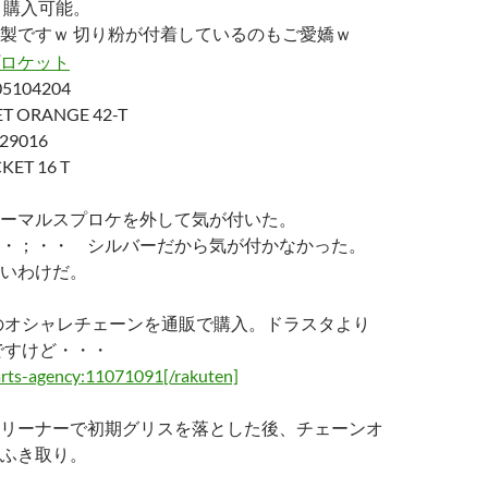
く購入可能。
製ですｗ 切り粉が付着しているのもご愛嬌ｗ
005104204
T ORANGE 42-T
029016
KET 16 T
ーマルスプロケを外して気が付いた。
・；・・ シルバーだから気が付かなかった。
いわけだ。
のオシャレチェーンを通販で購入。ドラスタより
んですけど・・・
arts-agency:11071091[/rakuten]
リーナーで初期グリスを落とした後、チェーンオ
ふき取り。