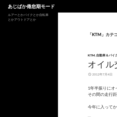
検
あじばか倦怠期モード
索
コ
ルアーとかバイクとか自転車
とかアウトドアとか
ン
テ
ン
「KTM」カテ
ツ
へ
ス
KTM
,
自動車＆バイ
キ
オイル
ッ
プ
2012年7月4日
1年半振りにオ
その間の走行距
今年に入ってか