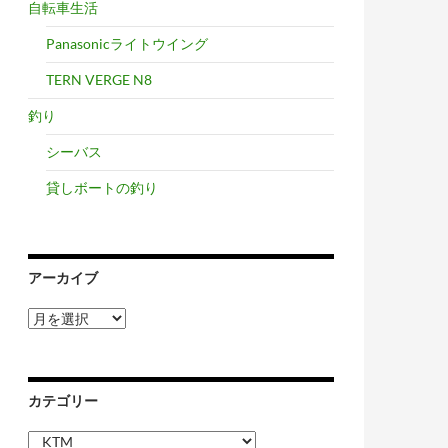
自転車生活
Panasonicライトウイング
TERN VERGE N8
釣り
シーバス
貸しボートの釣り
アーカイブ
ア
ー
カ
イ
ブ
カテゴリー
カ